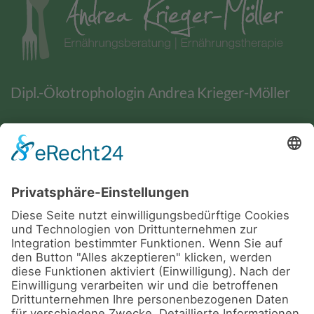
Dipl.-Ökotrophologin Andrea Krieger-Möller
BERATUNG
WEITERE ANGEBOTE
Ernährungsberatung
BGF / BGM
Ernährungstherapie
Kurse
BGF / BGM
BIA-Messung
Vorträge und Workshops
Yoga
LINKS