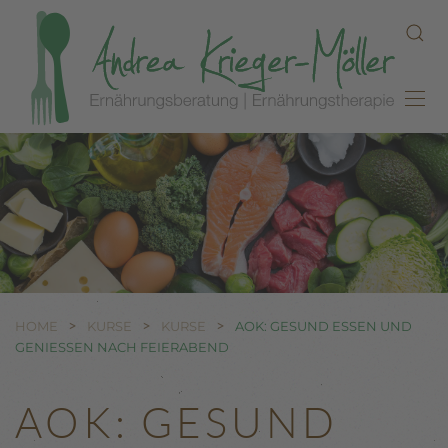
Zum Hauptinhalt springen
HOME
KURSE
KURSE
AOK: GESUND ESSEN UND
GENIESSEN NACH FEIERABEND
AOK: GESUND