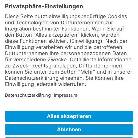
Ernährungsberatung
BGF / BGM
Ernährungstherapie
Kurse
BGF / BGM
BIA-Messung
Vorträge und Workshops
Yoga
LINKS
Profil / Über mich
Kontakt
Impressum
Datenschutz
©
2026
Andrea Krieger-Möller
| Ernährungsberatung und
Ernährungstherapie im Emsland.