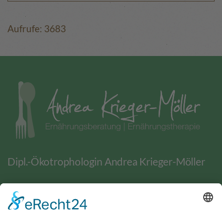
Aufrufe: 3683
Dipl.-Ökotrophologin Andrea Krieger-Möller
BERATUNG
WEITERE ANGEBOTE