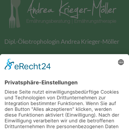
Dipl.-Ökotrophologin Andrea Krieger-Möller
BERATUNG
WEITERE ANGEBOTE
Ernährungsberatung
BGF / BGM
Ernährungstherapie
Kurse
BGF / BGM
BIA-Messung
Vorträge und Workshops
Yoga
LINKS